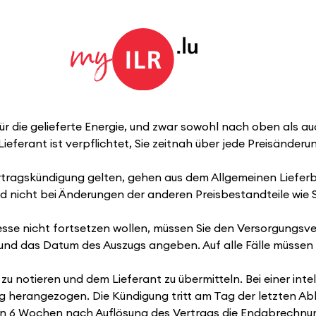
für die gelieferte Energie, und zwar sowohl nach oben als a
Lieferant ist verpflichtet, Sie zeitnah über jede Preisände
ertragskündigung gelten, gehen aus dem Allgemeinen Liefer
und nicht bei Änderungen der anderen Preisbestandteile wie S
sse nicht fortsetzen wollen, müssen Sie den Versorgungsve
und das Datum des Auszugs angeben. Auf alle Fälle müssen S
zu notieren und dem Lieferant zu übermitteln. Bei einer in
herangezogen. Die Kündigung tritt am Tag der letzten Able
t von 6 Wochen nach Auflösung des Vertrags die Endabrechnun