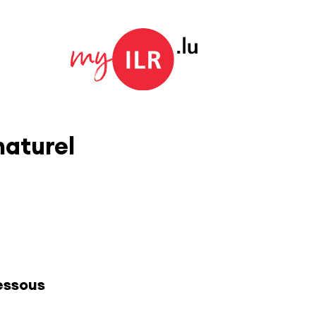
naturel
essous