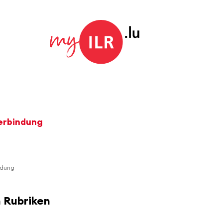
verbindung
indung
n Rubriken