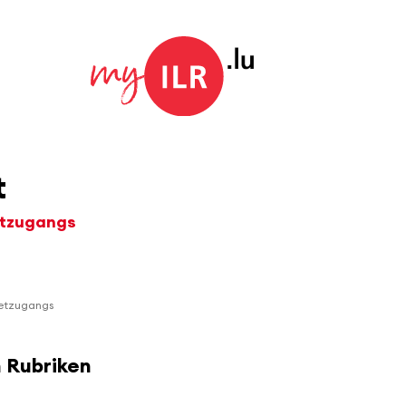
t
etzugangs
rnetzugangs
n Rubriken